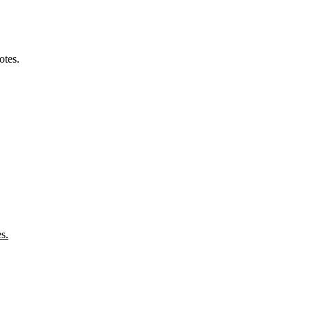
otes.
s.